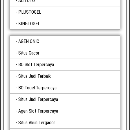
ALITOTO
PLUSTOGEL
KINGTOGEL
AGEN ONIC
Situs Gacor
BO Slot Terpercaya
Situs Judi Terbaik
BO Togel Terpercaya
Situs Judi Terpercaya
Agen Slot Terpercaya
Situs Akun Tergacor